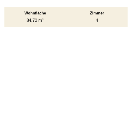
Nordfinance GmbH
Rütinger Kornenhof 1
23743 Grömitz