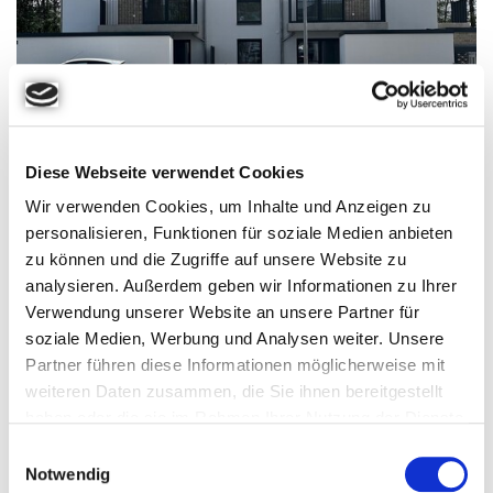
Diese Webseite verwendet Cookies
Wir verwenden Cookies, um Inhalte und Anzeigen zu
personalisieren, Funktionen für soziale Medien anbieten
zu können und die Zugriffe auf unsere Website zu
analysieren. Außerdem geben wir Informationen zu Ihrer
Verwendung unserer Website an unsere Partner für
soziale Medien, Werbung und Analysen weiter. Unsere
Partner führen diese Informationen möglicherweise mit
weiteren Daten zusammen, die Sie ihnen bereitgestellt
haben oder die sie im Rahmen Ihrer Nutzung der Dienste
gesammelt haben.
E
Notwendig
i